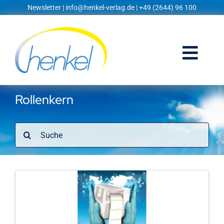
Zum
Newsletter
|
info@henkel-verlag.de
| +49 (2644) 96 100
Inhalt
springen
Togg
Navi
Startseite
Rollenkern
Shop
Suche
nach:
Blog
Prospekte
Techniklexikon