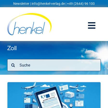
Zum
Newsletter
|
info@henkel-verlag.de
| +49 (2644) 96 100
Inhalt
springen
Togg
Navi
Startseite
Zoll
Shop
Suche
nach:
Blog
Prospekte
Techniklexikon