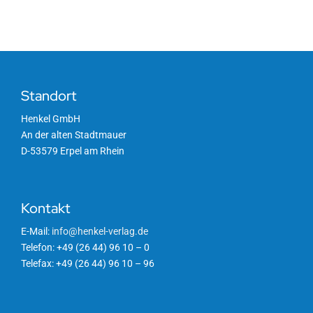
Angebote
Aufbrauchfristen
Standort
Etiketten
Henkel GmbH
An der alten Stadtmauer
D-53579 Erpel am Rhein
Formulare
Produktneuheiten
Kontakt
E-Mail:
info@henkel-verlag.de
Verpackung
Telefon: +49 (26 44) 96 10 – 0
Telefax: +49 (26 44) 96 10 – 96
Versand