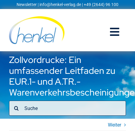
Zum
Newsletter
|
info@henkel-verlag.de
| +49 (2644) 96 100
Inhalt
springen
Togg
Navi
Startseite
Zollvordrucke: Ein
umfassender Leitfaden zu
Shop
EUR.1- und A.TR.-
Blog
Warenverkehrsbescheinigung
Suche
Prospekte
nach:
Techniklexikon
Weiter