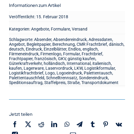
Informationen zum Artikel
Veröffentlicht: 15. Februar 2018
Kategorien:
Angebote
,
Formulare
,
Versand
Schlagworte:
Absender
,
Absendereindruck
,
Adressdaten
,
Angebot
,
Begleitpapier
,
Berechnung
,
CMR Frachtbrief
,
dänisch
,
deutsch
,
Eindruck
,
Einzelblätter
,
Endlos
,
englisch
,
Fiirmeneindruck
,
Firmenlogo
,
Formular
,
Frachtbrief
,
Frachtpapier
,
französisch
,
GKV
,
günstig kaufen
,
Güterkraftverkehr
,
holländisch
,
International
,
italienisch
,
kaufen
,
Lagerware
,
Laservordruck
,
LKW
,
Logistikformular
,
Logistikfrachtbrief
,
Logo
,
Logoeindruck
,
Palettentausch
,
Palettentauschfeld
,
Schnelltrennsatz
,
Sondereindruck
,
Speditionsauftrag
,
Staffelpreis
,
Straße
,
Transportdokument
Jetzt teilen