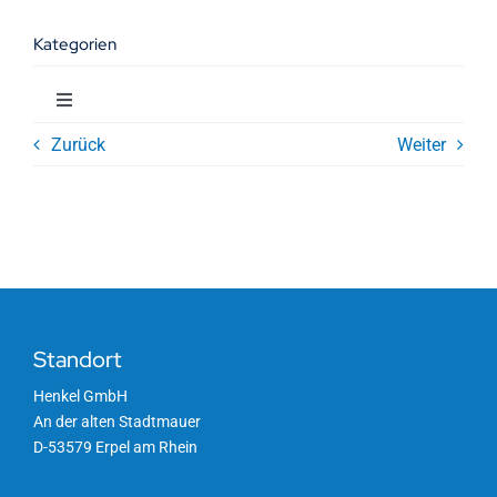
Kategorien
Toggle
Navigation
Zurück
Weiter
Allgemeines
Angebote
Aufbrauchfristen
Standort
Etiketten
Henkel GmbH
An der alten Stadtmauer
D-53579 Erpel am Rhein
Formulare