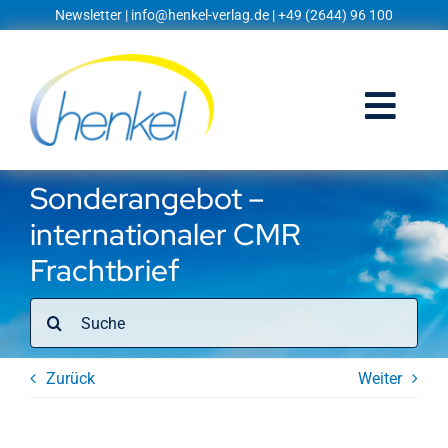
Zum
Newsletter
|
info@henkel-verlag.de
| +49 (2644) 96 100
Inhalt
springen
Togg
Navi
Startseite
Sonderangebot –
internationaler CMR
Shop
Frachtbrief
Blog
Suche
nach:
Prospekte
Zurück
Weiter
Techniklexikon